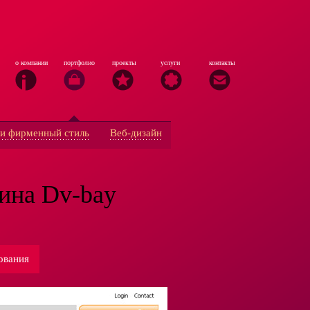
о компании
портфолио
проекты
услуги
контакты
и фирменный стиль
Веб-дизайн
зина Dv-bay
ования